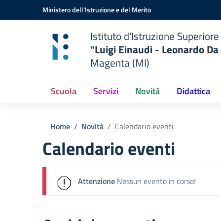
Vai ai contenuti
Vai al menu di navigazione
Vai al footer
Ministero dell'Istruzione e del Merito
Istituto d'Istruzione Superiore
"Luigi Einaudi - Leonardo Da 
Magenta (MI)
Scuola
Servizi
Novità
Didattica
Home
Novità
Calendario eventi
Calendario eventi
Attenzione
Nessun evento in corso!