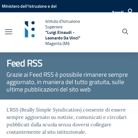
Vai ai contenuti
Vai al menu di navigazione
Vai al footer
Ministero dell'Istruzione e del
Accedi
Merito
Istituto d'Istruzione
Superiore
"Luigi Einaudi -
Leonardo Da Vinci"
Magenta (MI)
Feed RSS
Grazie ai Feed RSS è possibile rimanere sempre
aggiornato, in maniera del tutto gratuita, sulle
ultime pubblicazioni del sito web
L'RSS (Really Simple Syndication) consente di essere
sempre aggiornato su notizie, comunicati e circolari
pubblicati dalla scuola senza doversi collegare
costantemente al sito istituzionale.