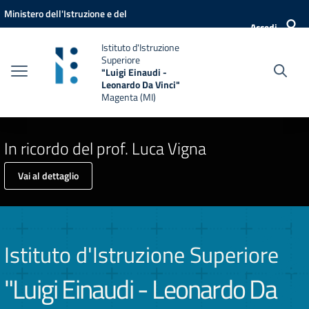
Vai ai contenuti
Vai al menu di navigazione
Vai al footer
Ministero dell'Istruzione e del
Accedi
Merito
Istituto d'Istruzione
Superiore
"Luigi Einaudi -
Leonardo Da Vinci"
Magenta (MI)
In ricordo del prof. Luca Vigna
Vai al dettaglio
Istituto d'Istruzione Superiore
"Luigi Einaudi - Leonardo Da