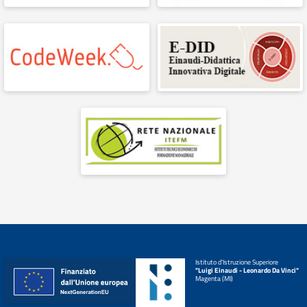
Istituto d'Istruzione Superiore
"Luigi Einaudi - Leonardo Da Vinci"
Magenta (MI)