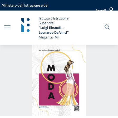
Vai ai contenuti
Vai al menu di navigazione
Vai al footer
Ministero dell'Istruzione e del
Accedi
Merito
Istituto d'Istruzione
Superiore
"Luigi Einaudi -
Leonardo Da Vinci"
Magenta (MI)