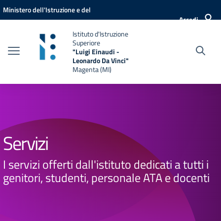
Vai ai contenuti
Vai al menu di navigazione
Vai al footer
Ministero dell'Istruzione e del
Accedi
Merito
Istituto d'Istruzione
Superiore
"Luigi Einaudi -
Leonardo Da Vinci"
Magenta (MI)
Servizi
I servizi offerti dall'istituto dedicati a tutti i
genitori, studenti, personale ATA e docenti