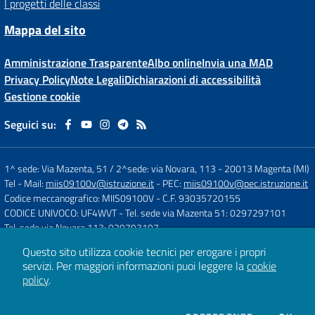
I progetti delle classi
Mappa del sito
Amministrazione Trasparente
Albo online
Invia una MAD
Privacy Policy
Note Legali
Dichiarazioni di accessibilità
Gestione cookie
Seguici su:
1^ sede: Via Mazenta, 51 / 2^sede: via Novara, 113
-
20013 Magenta (MI)
Tel
- Mail:
miis09100v@istruzione.it
- PEC:
miis09100v@pec.istruzione.it
Codice meccanografico: MIIS09100V
- C.F. 93035720155
CODICE UNIVOCO: UF4WVT
- Tel. sede via Mazenta 51: 0297297101
Tel. sede via Novara 113: 029793197
Questo sito utilizza cookie tecnici per erogare i propri
servizi.
Per maggiori informazioni puoi leggere la
cookie
Concept & Design by
Designers Italia
policy
.
Sito web realizzato con CMS
SCUOLASTICO