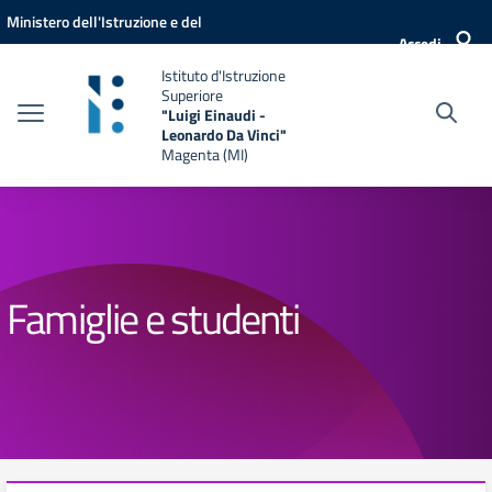
Vai ai contenuti
Vai al menu di navigazione
Vai al footer
Ministero dell'Istruzione e del
Accedi
Merito
Istituto d'Istruzione
Superiore
"Luigi Einaudi -
Leonardo Da Vinci"
Magenta (MI)
Famiglie e studenti