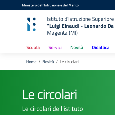
Vai ai contenuti
Vai al menu di navigazione
Vai al footer
Ministero dell'Istruzione e del Merito
Istituto d'Istruzione Superiore
"Luigi Einaudi - Leonardo Da 
Magenta (MI)
Scuola
Servizi
Novità
Didattica
Home
Novità
Le circolari
Le circolari
Le circolari dell'istituto