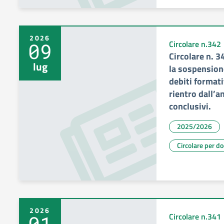
2026
09
Circolare n.342
Circolare n. 3
lug
la sospensione
debiti formati
rientro dall’a
conclusivi.
2025/2026
Circolare per d
2026
01
Circolare n.341