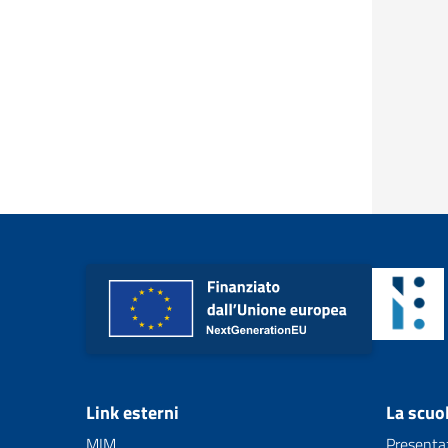
Link esterni
La scuo
MIM
Presenta