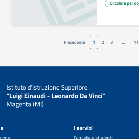
Circolare per d
Precedente
1
2
3
...
11
Istituto d'Istruzione Superiore
"Luigi Einaudi - Leonardo Da Vinci"
Magenta (MI)
la
I servizi
zione
Famiglie e studenti