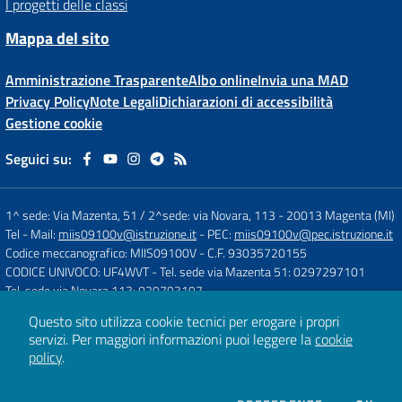
I progetti delle classi
Mappa del sito
Amministrazione Trasparente
Albo online
Invia una MAD
Privacy Policy
Note Legali
Dichiarazioni di accessibilità
Gestione cookie
Seguici su:
1^ sede: Via Mazenta, 51 / 2^sede: via Novara, 113
-
20013 Magenta (MI)
Tel
- Mail:
miis09100v@istruzione.it
- PEC:
miis09100v@pec.istruzione.it
Codice meccanografico: MIIS09100V
- C.F. 93035720155
CODICE UNIVOCO: UF4WVT
- Tel. sede via Mazenta 51: 0297297101
Tel. sede via Novara 113: 029793197
Questo sito utilizza cookie tecnici per erogare i propri
servizi.
Per maggiori informazioni puoi leggere la
cookie
Concept & Design by
Designers Italia
policy
.
Sito web realizzato con CMS
SCUOLASTICO