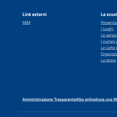
Link esterni
La scuo
MIM
Presenta
I luoghi
Le perso
I numeri 
Le carte 
Organizz
La storia
Amministrazione Trasparente
Albo online
Invia una 