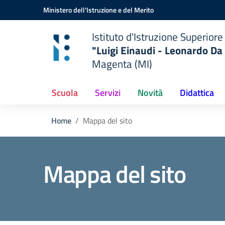
Vai ai contenuti
Vai al menu di navigazione
Vai al footer
Ministero dell'Istruzione e del Merito
Istituto d'Istruzione Superiore
"Luigi Einaudi - Leonardo Da 
Magenta (MI)
Scuola
Servizi
Novità
Didattica
Home
Mappa del sito
Mappa del sito