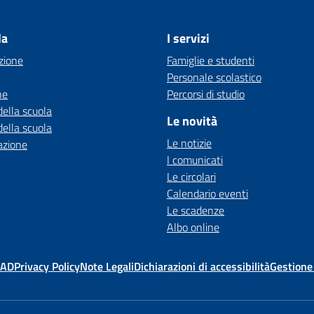
la
I servizi
zione
Famiglie e studenti
Personale scolastico
ne
Percorsi di studio
della scuola
Le novità
della scuola
Le notizie
azione
I comunicati
Le circolari
Calendario eventi
Le scadenze
Albo online
MAD
Privacy Policy
Note Legali
Dichiarazioni di accessibilità
Gestione