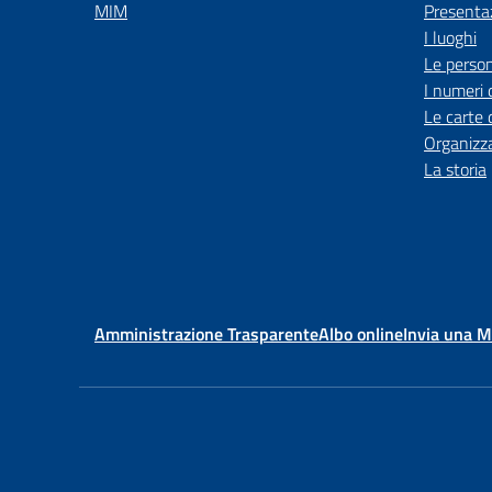
MIM
Presenta
I luoghi
Le perso
I numeri 
Le carte 
Organizz
La storia
Amministrazione Trasparente
Albo online
Invia una 