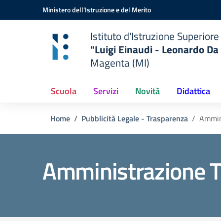
Vai ai contenuti
Vai al menu di navigazione
Vai al footer
Ministero dell'Istruzione e del Merito
Istituto d'Istruzione Superiore
"Luigi Einaudi - Leonardo Da 
Magenta (MI)
Scuola
Servizi
Novità
Didattica
Home
Pubblicità Legale - Trasparenza
Ammin
Amministrazione T