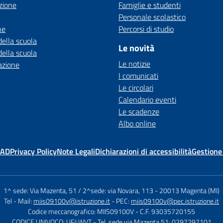
zione
Famiglie e studenti
Personale scolastico
ne
Percorsi di studio
della scuola
Le novità
della scuola
Le notizie
azione
I comunicati
Le circolari
Calendario eventi
Le scadenze
Albo online
MAD
Privacy Policy
Note Legali
Dichiarazioni di accessibilità
Gestione
1^ sede: Via Mazenta, 51 / 2^sede: via Novara, 113
-
20013 Magenta (MI)
Tel
- Mail:
miis09100v@istruzione.it
- PEC:
miis09100v@pec.istruzione.it
Codice meccanografico: MIIS09100V
- C.F. 93035720155
CODICE UNIVOCO: UF4WVT
- Tel. sede via Mazenta 51: 0297297101