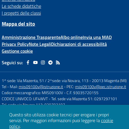
Le schede didattiche
I progetti delle classi
Mappa del sito
Amministrazione Trasparente
Albo online
Invia una MAD
Privacy Policy
Note Legali
Dichiarazioni di accessibilità
Gestione cookie
Seguici su:
1^ sede: Via Mazenta, 51 / 2^sede: via Novara, 113
-
20013 Magenta (MI)
Tel
- Mail:
miis09100v@istruzione.it
- PEC:
miis09100v@pec.istruzione.it
Codice meccanografico: MIIS09100V
- C.F. 93035720155
CODICE UNIVOCO: UF4WVT
- Tel. sede via Mazenta 51: 0297297101
Tel. sede via Novara 113: 029793197
Questo sito utilizza cookie tecnici per erogare i propri
servizi.
Per maggiori informazioni puoi leggere la
cookie
Concept & Design by
Designers Italia
policy
.
Sito web realizzato con CMS
SCUOLASTICO