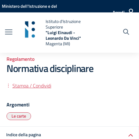
Vai ai contenuti
Vai al menu di navigazione
Vai al footer
Ministero dell'Istruzione e del
Accedi
Merito
Istituto d'Istruzione
Superiore
"Luigi Einaudi -
Leonardo Da Vinci"
Magenta (MI)
Regolamento
Normativa disciplinare
Stampa / Condividi
Argomenti
Le carte
Indice della pagina