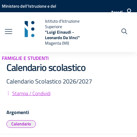
Vai ai contenuti
Vai al menu di navigazione
Vai al footer
Ministero dell'Istruzione e del
Accedi
Merito
Istituto d'Istruzione
Superiore
"Luigi Einaudi -
Leonardo Da Vinci"
Magenta (MI)
FAMIGLIE E STUDENTI
Calendario scolastico
Calendario Scolastico 2026/2027
Stampa / Condividi
Argomenti
Calendario