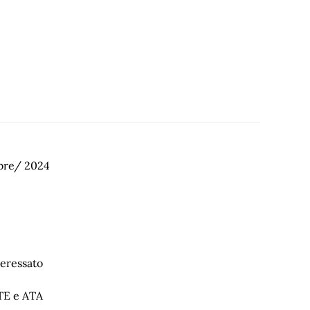
bre/ 2024
teressato
E e ATA