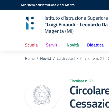
Vai ai contenuti
Vai al menu di navigazione
Vai al footer
Ministero dell'Istruzione e del Merito
Istituto d'Istruzione Superiore
"Luigi Einaudi - Leonardo Da 
Magenta (MI)
Scuola
Servizi
Novità
Didattica
Home
Novità
Le circolari
Circolare n. 21 -
Circolare n. 21
Circolare
Cessazio