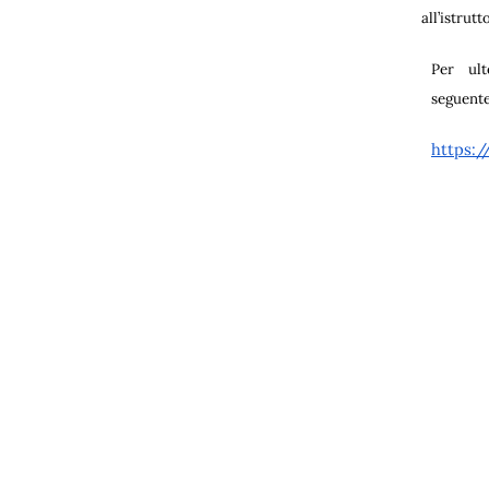
all’istrut
Per ult
seguente
https:/