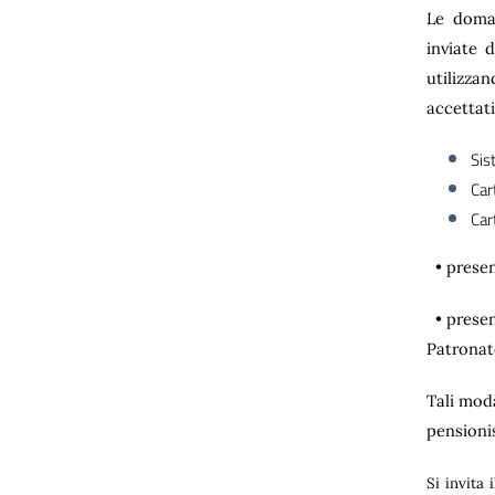
Le doman
inviate 
utilizza
accettati
Sis
Car
Car
• presen
• presen
Patronat
Tali moda
pensionis
Si invita 