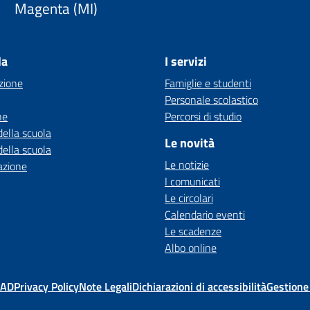
Magenta (MI)
la
I servizi
zione
Famiglie e studenti
Personale scolastico
ne
Percorsi di studio
della scuola
Le novità
della scuola
Le notizie
azione
I comunicati
Le circolari
Calendario eventi
Le scadenze
Albo online
MAD
Privacy Policy
Note Legali
Dichiarazioni di accessibilità
Gestione