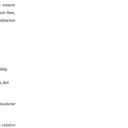
o essere
on-line,
ualmente
64);
a del
estazione
 relative