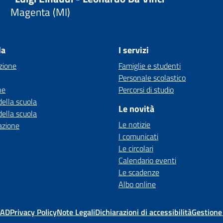
Magenta (MI)
la
I servizi
zione
Famiglie e studenti
Personale scolastico
ne
Percorsi di studio
della scuola
Le novità
della scuola
Le notizie
azione
I comunicati
Le circolari
Calendario eventi
Le scadenze
Albo online
MAD
Privacy Policy
Note Legali
Dichiarazioni di accessibilità
Gestione