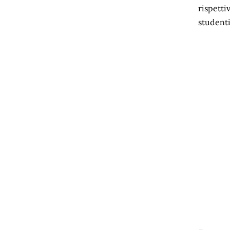
rispetti
studenti 
del