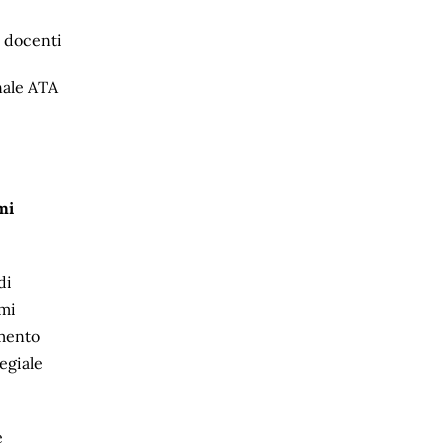
e docenti
nale ATA
mi
di
ami
imento
legiale
e