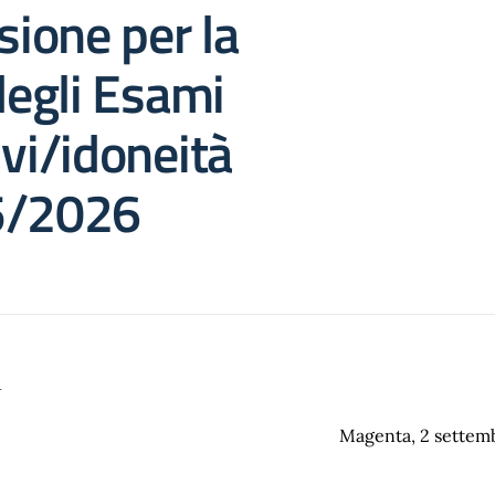
ione per la
 degli Esami
ivi/idoneità
5/2026
1
Magenta, 2 settem