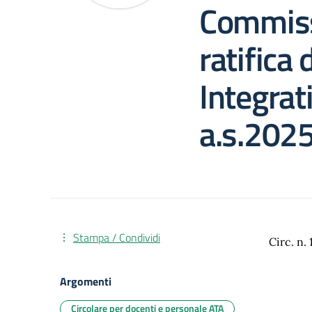
Commiss
ratifica
Integrat
a.s.202
Stampa / Condividi
Circ. n. 
Argomenti
Circolare per docenti e personale ATA