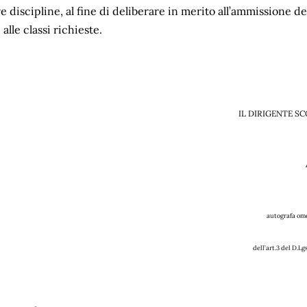
ve discipline, al fine di deliberare in merito all’ammissione de
alle classi richieste.
IL DIRIGENTE S
autografa ome
l’art.3 del D.Lgs n. 39/19