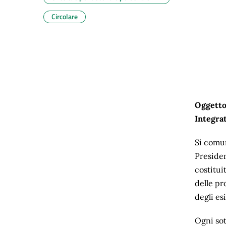
Circolare
Oggetto
Integra
Si comun
Presiden
costitui
delle p
degli es
Ogni sot