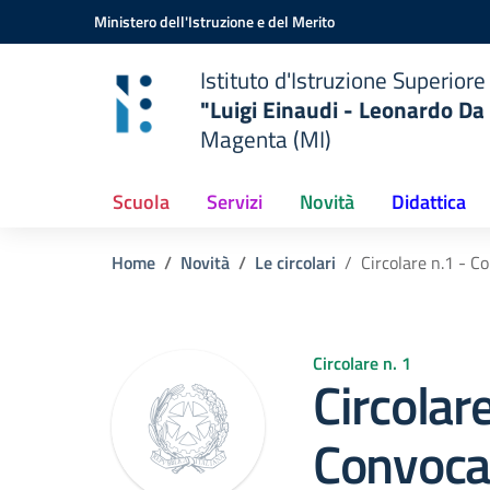
Vai ai contenuti
Vai al menu di navigazione
Vai al footer
Ministero dell'Istruzione e del Merito
Istituto d'Istruzione Superiore
"Luigi Einaudi - Leonardo Da 
Magenta (MI)
Scuola
Servizi
Novità
Didattica
Home
Novità
Le circolari
Circolare n.1 - C
Circolare n. 1
Circolare
Convoca