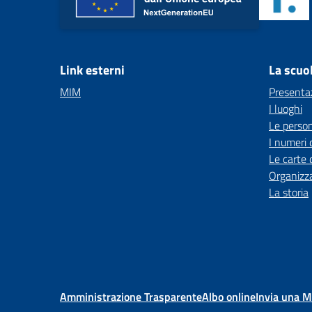
Link esterni
La scuo
MIM
Presenta
I luoghi
Le perso
I numeri 
Le carte 
Organizz
La storia
Amministrazione Trasparente
Albo online
Invia una 