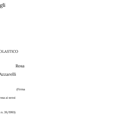
gli
COLASTICO
Rosa
Azzarelli
(Firma
ssa ai sensi
93)