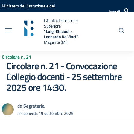
Vai ai contenuti
Vai al menu di navigazione
Vai al footer
Ministero dell'Istruzione e del
Accedi
Merito
Istituto d'Istruzione
Superiore
"Luigi Einaudi -
Leonardo Da Vinci"
Magenta (MI)
Circolare n. 21
Circolare n. 21 - Convocazione
Collegio docenti - 25 settembre
2025 ore 14:30.
da
Segreteria
del
venerdì, 19 settembre 2025