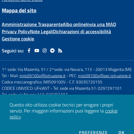
Mappa del sito
Amministrazione Trasparente
Albo online
Invia una MAD
Privacy Policy
Note Legali
Dichiarazioni di accessibilità
Gestione cookie
Seguici su:
1^ sede: Via Mazenta, 51 / 2^sede: via Novara, 113
-
20013 Magenta (MI)
Tel
- Mail:
miis09100v@istruzione.it
- PEC:
miis09100v@pec.istruzione.it
Codice meccanografico: MIIS09100V
- C.F. 93035720155
CODICE UNIVOCO: UF4WVT
- Tel. sede via Mazenta 51: 0297297101
Tel. sede via Novara 113: 029793197
Questo sito utilizza cookie tecnici per erogare i propri
servizi.
Per maggiori informazioni puoi leggere la
cookie
Concept & Design by
Designers Italia
policy
.
Sito web realizzato con CMS
SCUOLASTICO
DEI COOKIE
PREFERENZE
OK