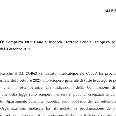
ALLE 
TO:
Comparto Istruzione e Ricerca- settore Scuola- sciopero per
del 3 ottobre 2025
ica che il S.I. COBAS (Sindacato Intercategoriale Cobas) ha procla
iornata del 3 ottobre 2025, uno sciopero generale di tutte le categorie 
e che, in ottemperanza alle indicazioni della Commissione di
azione della legge sullo sciopero nei servizi pubblici essenziali di cui
ento Dipartimento funzione pubblica prot. 0068260 del 23 settembre
 Organizzazione sindacale ha riformulato la proclamazione dello 
o i settori in essa indicati ad eccezione del Comparto
Scuola, settore p