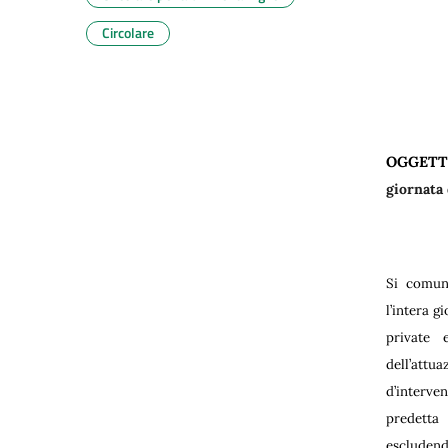
Circolare
OGGET
giornata 
Si comun
l’intera g
private 
dell’attu
d’interv
predetta
escludend