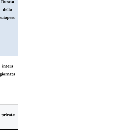
Durata
Note
dello
sciopero
intera
giornata
 private