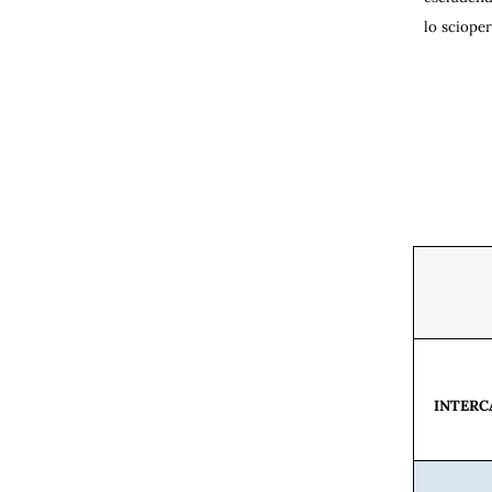
lo sciope
I dat
Scio
INTERC