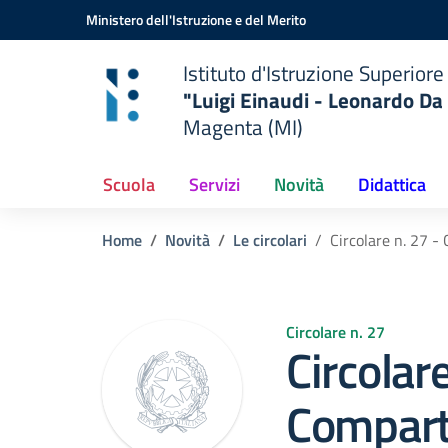
Vai ai contenuti
Vai al menu di navigazione
Vai al footer
Ministero dell'Istruzione e del Merito
Istituto d'Istruzione Superiore
"Luigi Einaudi - Leonardo Da 
Magenta (MI)
Scuola
Servizi
Novità
Didattica
Home
Novità
Le circolari
Circolare n. 27 -
Circolare n. 27
Circolare
Comparto