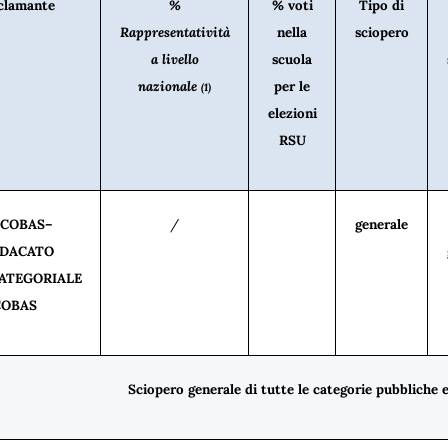
clamante
%
% voti
Tipo di
Rappresentatività
nella
sciopero
a livello
scuola
nazionale
per le
(1)
elezioni
RSU
. COBAS–
/
generale
NDACATO
ATEGORIALE
COBAS
Sciopero generale di tutte le categorie pubbliche e