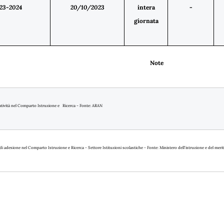
23-2024
20/10/2023
intera
-
giornata
Note
atività nel Comparto Istruzione e Ricerca - Fonte: ARAN
i di adesione nel Comparto Istruzione e Ricerca - Settore Istituzioni scolastiche - Fonte: Ministero dell'istruzione e del meri