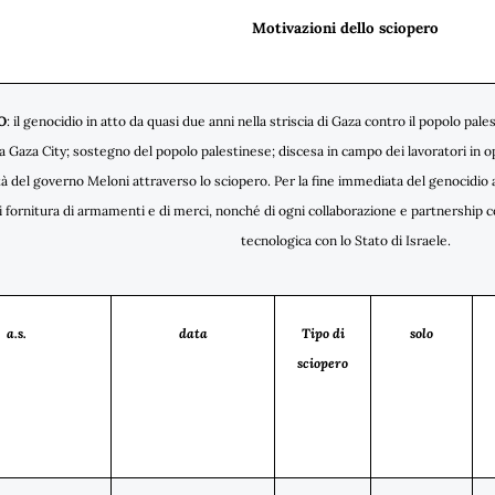
Motivazioni dello sciopero
O
: il genocidio in atto da quasi due anni nella striscia di Gaza contro il popolo palest
 a Gaza City; sostegno del popolo palestinese; discesa in campo dei lavoratori in o
à del governo Meloni attraverso lo sciopero. Per la fine immediata del genocidio a
i fornitura di armamenti e di merci, nonché di ogni collaborazione e partnership 
tecnologica con lo Stato di Israele.
a.s.
data
Tipo di
solo
sciopero