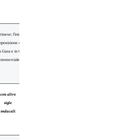
inese; l’inizio delle operazioni militari di
pposizione concreta al genocidio e alla
 Gaza e in Cisgiordania, la sospensione di
commerciale, culturale, accademica e
con altre
%
%
sigle
adesione
adesione
sndacali
nazionale
nella
scuola
(2)