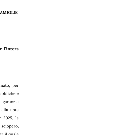
FAMIGLIE
 l'intera
mato, per
pubbliche e
 garanzia
 alla nota
 2025, la
sciopero,
er il quale