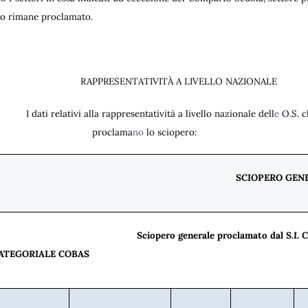
ro rimane proclamato.
RAPPRESENTATIVITÀ A LIVELLO NAZIONALE
i relativi alla rappresentatività a livello nazionale dell
e
O.S. 
proclama
no
lo sciopero:
SCIOPERO GENER
pero generale proclamato dal S.I. COBAS
ATEGORIALE COBAS