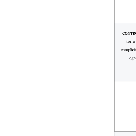
CONTR
terra
complicit
ogn