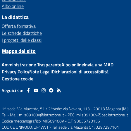
Albo online
La didattica
Offerta formativa
Le schede didattiche
I progetti delle classi
Mappa del sito
Amministrazione Trasparente
Albo online
Invia una MAD
Privacy Policy
Note Legali
Dichiarazioni di accessibilità
Gestione cookie
Seguici su:
1^ sede: Via Mazenta, 51 / 2^sede: via Novara, 113
-
20013 Magenta (MI)
Tel
- Mail:
miis09100v@istruzione.it
- PEC:
miis09100v@pec.istruzione.it
Codice meccanografico: MIIS09100V
- C.F. 93035720155
CODICE UNIVOCO: UF4WVT
- Tel. sede via Mazenta 51: 0297297101