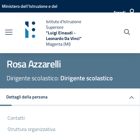
Vai ai contenuti
Vai al menu di navigazione
Vai al footer
Ministero dell'Istruzione e del
Accedi
Merito
Istituto d'Istruzione
Superiore
"Luigi Einaudi -
Leonardo Da Vinci"
Magenta (MI)
Rosa Azzarelli
Dirigente scolastico:
Dirigente scolastico
Dettagli della persona
Contatti
Struttura organizzativa