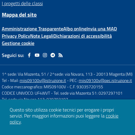
I progetti delle classi
Mappa del sito
Amministrazione Trasparente
Albo online
Invia una MAD
Privacy Policy
Note Legali
Dichiarazioni di accessibilità
Gestione cookie
Seguici su:
1^ sede: Via Mazenta, 51 / 2^sede: via Novara, 113
-
20013 Magenta (MI)
Tel
- Mail:
miis09100v@istruzione.it
- PEC:
miis09100v@pec.istruzione.it
Codice meccanografico: MIIS09100V
- C.F. 93035720155
CODICE UNIVOCO: UF4WVT
- Tel. sede via Mazenta 51: 0297297101
Tel. sede via Novara 113: 029793197
Questo sito utilizza cookie tecnici per erogare i propri
servizi.
Per maggiori informazioni puoi leggere la
cookie
Concept & Design by
Designers Italia
policy
.
Sito web realizzato con CMS
SCUOLASTICO