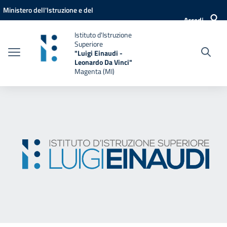
Vai ai contenuti
Vai al menu di navigazione
Vai al footer
Ministero dell'Istruzione e del
Accedi
Merito
Istituto d'Istruzione
Superiore
"Luigi Einaudi -
Leonardo Da Vinci"
Magenta (MI)