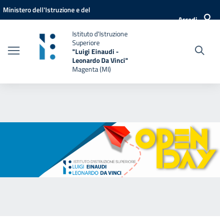
Vai ai contenuti
Vai al menu di navigazione
Vai al footer
Ministero dell'Istruzione e del
Accedi
Merito
Istituto d'Istruzione
Superiore
"Luigi Einaudi -
Leonardo Da Vinci"
Magenta (MI)