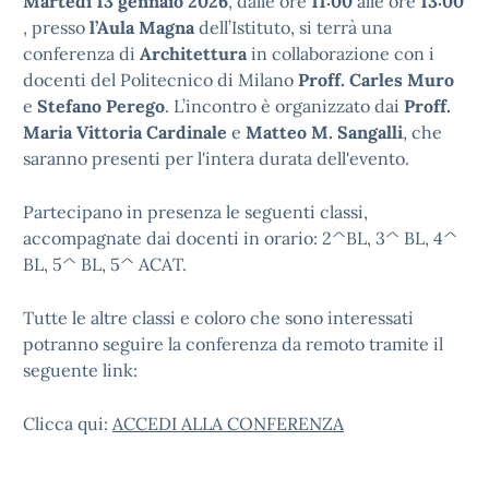
Martedì 13 gennaio 2026
, dalle ore
11:00
alle ore
13:00
, presso
l’Aula Magna
dell’Istituto, si terrà una
conferenza di
Architettura
in collaborazione con i
docenti del Politecnico di Milano
Proff. Carles Muro
e
Stefano Perego
. L’incontro è organizzato dai
Proff.
Maria Vittoria Cardinale
e
Matteo M. Sangalli
, che
saranno presenti per l'intera durata dell'evento.
Partecipano in presenza le seguenti classi,
accompagnate dai docenti in orario: 2^BL, 3^ BL, 4^
BL, 5^ BL, 5^ ACAT.
Tutte le altre classi e coloro che sono interessati
potranno seguire la conferenza da remoto tramite il
seguente link:
Clicca qui:
ACCEDI ALLA CONFERENZA