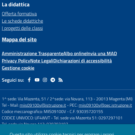
La didattica
Offerta formativa
Le schede didattiche
I progetti delle classi
Mappa del sito
Amministrazione Trasparente
Albo online
Invia una MAD
Privacy Policy
Note Legali
Dichiarazioni di accessibilità
Gestione cookie
Seguici su:
1^ sede: Via Mazenta, 51 / 2^sede: via Novara, 113
-
20013 Magenta (MI)
Tel
- Mail:
miis09100v@istruzione.it
- PEC:
miis09100v@pec.istruzione.it
Codice meccanografico: MIIS09100V
- C.F. 93035720155
CODICE UNIVOCO: UF4WVT
- Tel. sede via Mazenta 51: 0297297101
Tel. sede via Novara 113: 029793197
Questo sito utilizza cookie tecnici per erogare i propri