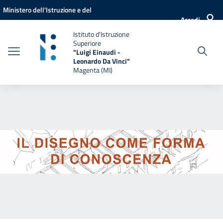
Vai ai contenuti
Vai al menu di navigazione
Vai al footer
Ministero dell'Istruzione e del
Accedi
Merito
Istituto d'Istruzione
Superiore
"Luigi Einaudi -
Leonardo Da Vinci"
Magenta (MI)