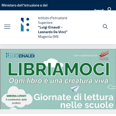
Vai ai contenuti
Vai al menu di navigazione
Vai al footer
Ministero dell'Istruzione e del
Accedi
Merito
Istituto d'Istruzione
Superiore
"Luigi Einaudi -
Leonardo Da Vinci"
Magenta (MI)