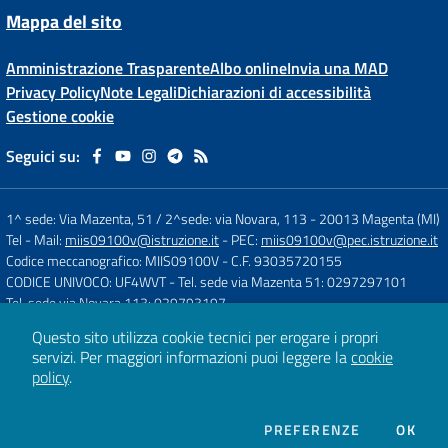
Mappa del sito
Amministrazione Trasparente
Albo online
Invia una MAD
Privacy Policy
Note Legali
Dichiarazioni di accessibilità
Gestione cookie
Seguici su:
1^ sede: Via Mazenta, 51 / 2^sede: via Novara, 113
-
20013 Magenta (MI)
Tel
- Mail:
miis09100v@istruzione.it
- PEC:
miis09100v@pec.istruzione.it
Codice meccanografico: MIIS09100V
- C.F. 93035720155
CODICE UNIVOCO: UF4WVT
- Tel. sede via Mazenta 51: 0297297101
Tel. sede via Novara 113: 029793197
Questo sito utilizza cookie tecnici per erogare i propri
servizi.
Per maggiori informazioni puoi leggere la
cookie
Concept & Design by
Designers Italia
policy
.
Sito web realizzato con CMS
SCUOLASTICO
DEI COOKIE
PREFERENZE
OK