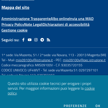
Mappa del sito
Amministrazione Trasparente
Albo online
Invia una MAD
Privacy Policy
Note Legali
Dichiarazioni di accessibilità
Gestione cookie
Seguici su:
1^ sede: Via Mazenta, 51 / 2^sede: via Novara, 113
-
20013 Magenta (MI)
Tel
- Mail:
miis09100v@istruzione.it
- PEC:
miis09100v@pec.istruzione.it
Codice meccanografico: MIIS09100V
- C.F. 93035720155
CODICE UNIVOCO: UF4WVT
- Tel. sede via Mazenta 51: 0297297101
Tel. sede via Novara 113: 029793197
Questo sito utilizza cookie tecnici per erogare i propri
servizi.
Per maggiori informazioni puoi leggere la
cookie
Concept & Design by
Designers Italia
policy
.
Sito web realizzato con CMS
SCUOLASTICO
DEI COOKIE
PREFERENZE
OK