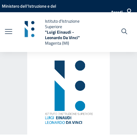
Vai ai contenuti
Vai al menu di navigazione
Vai al footer
Ministero dell'Istruzione e del
Accedi
Merito
Istituto d'Istruzione
Superiore
"Luigi Einaudi -
Leonardo Da Vinci"
Magenta (MI)